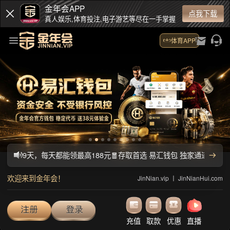
金年会APP
点我下载
真人娱乐,体育投注,电子游艺等尽在一手掌握
体育APP
m！🧧世界杯期间连续签到39天，每天都能领最高188元🧧存取首选 易汇钱包
欢迎来到金年会！
JinNian.vip 丨 JinNianHui.com
充值
取款
优惠
直播